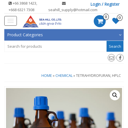
+66 3868 1423,
Login / Register
+668 6321 7308
seahill_supply@hotmail.com
0
0
Toggle
navigation
Product Categories
Search
for:
HOME
»
CHEMICAL
» TETRAHYDROFURAN, HPLC